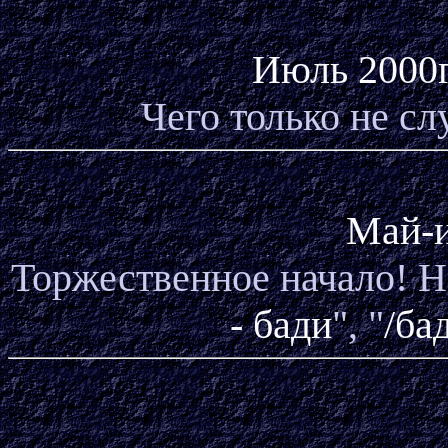
Июль 2000г.
Чего только не слу
Май-и
Торжественное начало! Н
- бади
", "
/ба