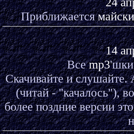
24 ап
Приближается
майск
14 ап
Все
mp3
'шки
Скачивайте и слушайте.
(читай - "качалось"), в
более поздние версии это
н