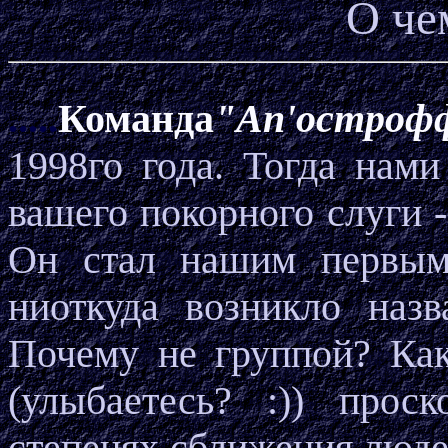
О чем
.....
Команда
"Ап'остроф
1998го года. Тогда нам
вашего покорного слуги 
Он стал нашим первым
ниоткуда возникло наз
Почему не группой? Как
(улыбаетесь? :)) прос
степенях сближения людей