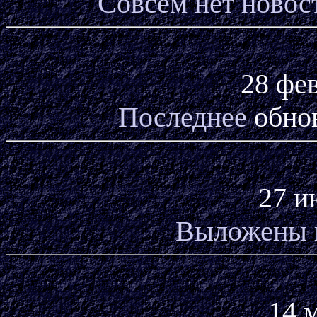
Совсем нет новос
28 фев
Последнее
обно
27 и
Выложены 
14 м