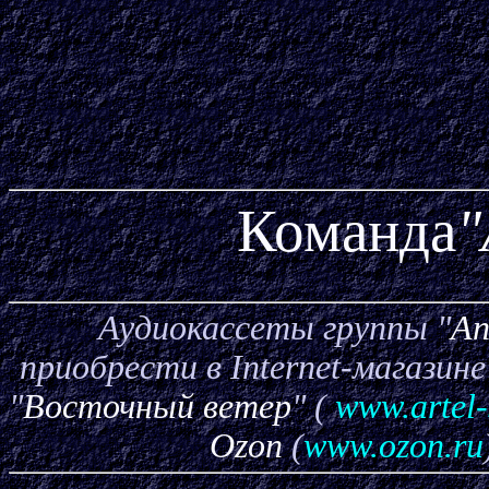
Команда
"
Аудиокассеты группы "
Ап
приобрести в Internet-магазин
"
Восточный ветер
" (
www.artel-
Ozon
(
www.ozon.ru