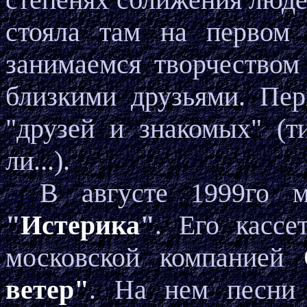
стояла там на первом 
занимаемся творчеством
близкими друзьями. Пе
"друзей и знакомых" (т
ли...).
.....
В августе 1999го 
"
Истерика
"
. Его кассе
московской компанией
ветер"
. На нем песни 